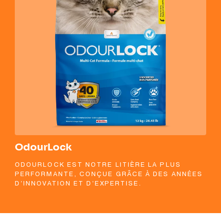
OdourLock
Od
ODOURLOCK EST NOTRE LITIÈRE LA PLUS
LES
PERFORMANTE, CONÇUE GRÂCE À DES ANNÉES
LE 
D’INNOVATION ET D’EXPERTISE.