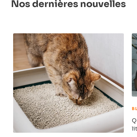
Nos dernières nouvelles
B
Qu
li